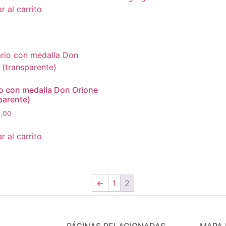
r al carrito
o con medalla Don Orione
parente)
,00
r al carrito
←
1
2